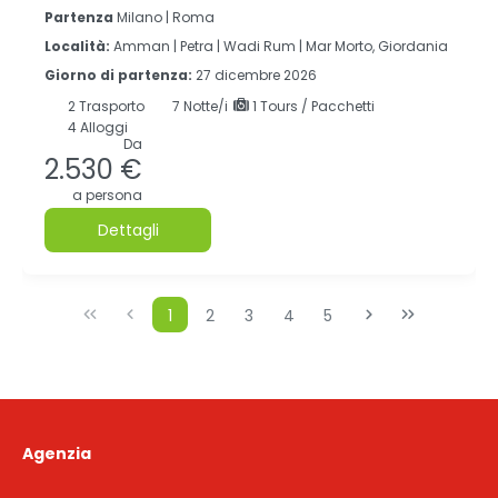
Partenza
Milano | Roma
Località:
Amman |
Petra |
Wadi Rum |
Mar Morto, Giordania
Giorno di partenza:
27 dicembre 2026
2
Trasporto
7
Notte/i
1 Tours / Pacchetti
4 Alloggi
Da
2.530 €
a persona
Dettagli
1
2
3
4
5
Agenzia