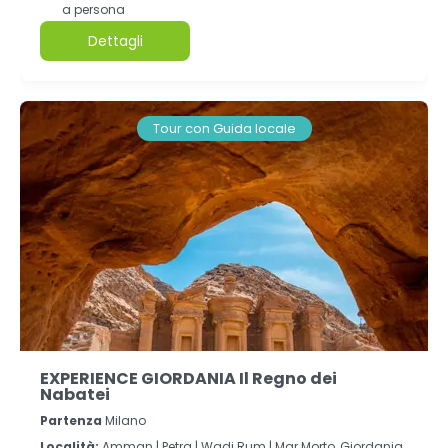
a persona
Dettagli
Tour con Guida locale
EXPERIENCE GIORDANIA Il Regno dei
Nabatei
Partenza
Milano
Località:
Amman |
Petra |
Wadi Rum |
Mar Morto, Giordania