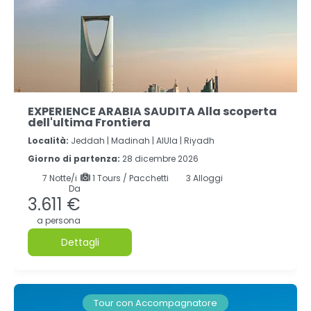
EXPERIENCE ARABIA SAUDITA Alla scoperta
dell'ultima Frontiera
Località:
Jeddah |
Madinah |
AlUla |
Riyadh
Giorno di partenza:
28 dicembre 2026
7
Notte/i
1 Tours / Pacchetti
3 Alloggi
Da
3.611 €
a persona
Dettagli
Tour con Accompagnatore