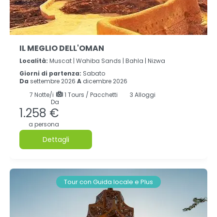
IL MEGLIO DELL'OMAN
Località:
Muscat |
Wahiba Sands |
Bahla |
Nizwa
Giorni di partenza:
Sabato
Da
settembre 2026
A
dicembre 2026
7
Notte/i
1 Tours / Pacchetti
3 Alloggi
Da
1.258 €
a persona
Dettagli
Tour con Guida locale e Plus