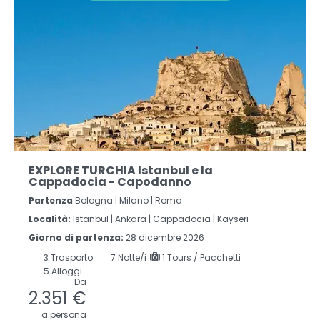
EXPLORE TURCHIA Istanbul e la
Cappadocia - Capodanno
Partenza
Bologna | Milano | Roma
Località:
Istanbul |
Ankara |
Cappadocia |
Kayseri
Giorno di partenza:
28 dicembre 2026
3
Trasporto
7
Notte/i
1 Tours / Pacchetti
5 Alloggi
Da
2.351 €
a persona