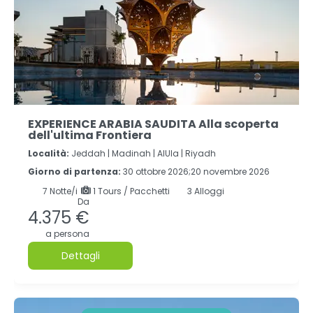
EXPERIENCE ARABIA SAUDITA Alla scoperta
dell'ultima Frontiera
Località:
Jeddah |
Madinah |
AlUla |
Riyadh
Giorno di partenza:
30 ottobre 2026;20 novembre 2026
7
Notte/i
1 Tours / Pacchetti
3 Alloggi
Da
4.375 €
a persona
Dettagli