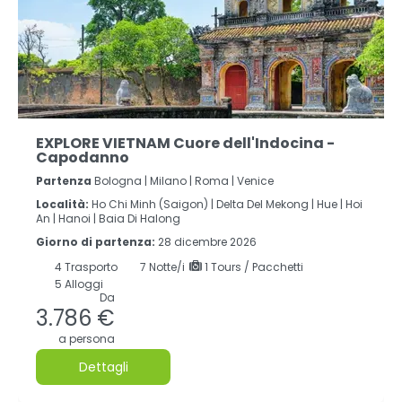
EXPLORE VIETNAM Cuore dell'Indocina -
Capodanno
Partenza
Bologna | Milano | Roma | Venice
Località:
Ho Chi Minh (Saigon) |
Delta Del Mekong |
Hue |
Hoi
An |
Hanoi |
Baia Di Halong
Giorno di partenza:
28 dicembre 2026
4
Trasporto
7
Notte/i
1 Tours / Pacchetti
5 Alloggi
Da
3.786 €
a persona
Dettagli