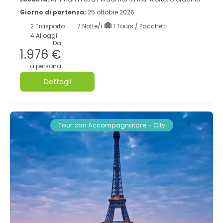
Giorno di partenza:
25 ottobre 2026
2
Trasporto
7
Notte/i
1 Tours / Pacchetti
4 Alloggi
Da
1.976 €
a persona
Dettagli
Tour con Accompagnatore - City