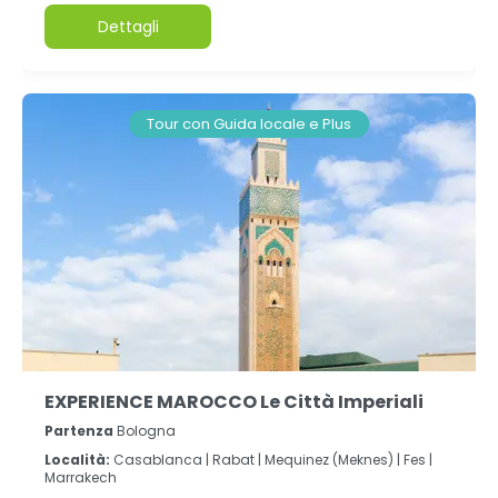
Dettagli
Tour con Guida locale e Plus
EXPERIENCE MAROCCO Le Città Imperiali
Partenza
Bologna
Località:
Casablanca |
Rabat |
Mequinez (Meknes) |
Fes |
Marrakech