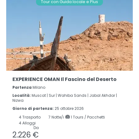
Tour con Guida locale e Plus
EXPERIENCE OMAN Il Fascino del Deserto
Partenza
Milano
Località:
Muscat |
Sur |
Wahiba Sands |
Jabal Akhdar |
Nizwa
Giorno di partenza:
25 ottobre 2026
4
Trasporto
7
Notte/i
1 Tours / Pacchetti
4 Alloggi
Da
2.226 €