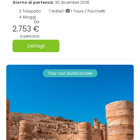
Giorno di partenza:
30 dicembre 2026
2
Trasporto
7
Notte/i
1 Tours / Pacchetti
4 Alloggi
Da
2.753 €
a persona
Dettagli
Tour con Guida locale