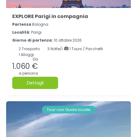
EXPLORE Parigi in compagnia
Partenza
Bologna
Località:
Parigi
Giorno di partenza:
10 ottobre 2026
2
Trasporto
3
Notte/i
1 Tours / Pacchetti
1 Alloggi
Da
1.060 €
a persona
Dettagli
Tour con Guida locale