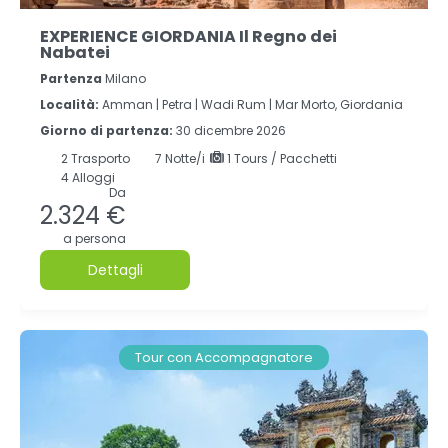
EXPERIENCE GIORDANIA Il Regno dei
Nabatei
Partenza
Milano
Località:
Amman |
Petra |
Wadi Rum |
Mar Morto, Giordania
Giorno di partenza:
30 dicembre 2026
2
Trasporto
7
Notte/i
1 Tours / Pacchetti
4 Alloggi
Da
2.324 €
a persona
Dettagli
Tour con Accompagnatore