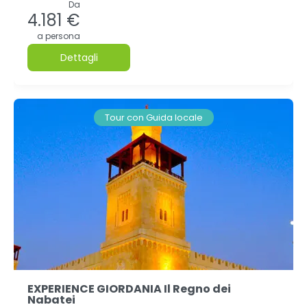
Da
4.181 €
a persona
Dettagli
Tour con Guida locale
EXPERIENCE GIORDANIA Il Regno dei
Nabatei