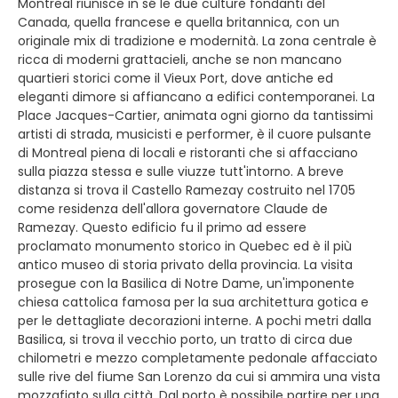
Montreal riunisce in sé le due culture fondanti del
Canada, quella francese e quella britannica, con un
originale mix di tradizione e modernità. La zona centrale è
ricca di moderni grattacieli, anche se non mancano
quartieri storici come il Vieux Port, dove antiche ed
eleganti dimore si affiancano a edifici contemporanei. La
Place Jacques-Cartier, animata ogni giorno da tantissimi
artisti di strada, musicisti e performer, è il cuore pulsante
di Montreal piena di locali e ristoranti che si affacciano
sulla piazza stessa e sulle viuzze tutt'intorno. A breve
distanza si trova il Castello Ramezay costruito nel 1705
come residenza dell'allora governatore Claude de
Ramezay. Questo edificio fu il primo ad essere
proclamato monumento storico in Quebec ed è il più
antico museo di storia privato della provincia. La visita
prosegue con la Basilica di Notre Dame, un'imponente
chiesa cattolica famosa per la sua architettura gotica e
per le dettagliate decorazioni interne. A pochi metri dalla
Basilica, si trova il vecchio porto, un tratto di circa due
chilometri e mezzo completamente pedonale affacciato
sulle rive del fiume San Lorenzo da cui si ammira una vista
mozzafiato sulla città. Dal porto è possibile partire per una