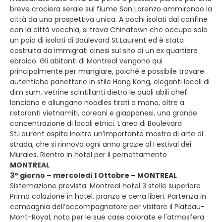
breve crociera serale sul fiume San Lorenzo ammirando la
città da una prospettiva unica. A pochi isolati dal confine
con la città vecchia, si trova Chinatown che occupa solo
un paio di isolati di Boulevard St.Laurent ed è stata
costruita da immigrati cinesi sul sito di un ex quartiere
ebraico. Gli abitanti di Montreal vengono qui
principalmente per mangiare, poiché è possibile trovare
autentiche panetterie in stile Hong Kong, eleganti locali di
dim sum, vetrine scintillanti dietro le quali abili chef
lanciano e allungano noodles tirati a mano, oltre a
ristoranti vietnamiti, coreani e giapponesi, una grande
concentrazione di locali etnici. L’area di Boulevard
St.Laurent ospita inoltre un’importante mostra di arte di
strada, che si rinnova ogni anno grazie al Festival dei
Murales. Rientro in hotel per il pernottamento
MONTREAL
3° giorno – mercoledì 1 Ottobre – MONTREAL
Sistemazione prevista: Montreal hotel 3 stelle superiore
Prima colazione in hotel, pranzo e cena liberi. Partenza in
compagnia dell’accompagnatore per visitare il Plateau-
Mont-Royal, noto per le sue case colorate e l'atmosfera