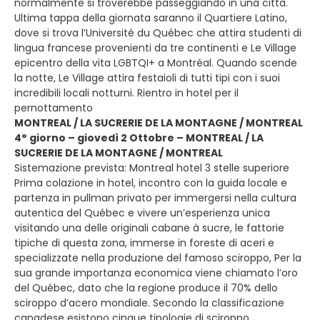
normalmente si troverebbe passeggiando in una città.
Ultima tappa della giornata saranno il Quartiere Latino,
dove si trova l’Université du Québec che attira studenti di
lingua francese provenienti da tre continenti e Le Village
epicentro della vita LGBTQI+ a Montréal. Quando scende
la notte, Le Village attira festaioli di tutti tipi con i suoi
incredibili locali notturni. Rientro in hotel per il
pernottamento
MONTREAL / LA SUCRERIE DE LA MONTAGNE / MONTREAL
4° giorno – giovedì 2 Ottobre – MONTREAL / LA
SUCRERIE DE LA MONTAGNE / MONTREAL
Sistemazione prevista: Montreal hotel 3 stelle superiore
Prima colazione in hotel, incontro con la guida locale e
partenza in pullman privato per immergersi nella cultura
autentica del Québec e vivere un’esperienza unica
visitando una delle originali cabane à sucre, le fattorie
tipiche di questa zona, immerse in foreste di aceri e
specializzate nella produzione del famoso sciroppo, Per la
sua grande importanza economica viene chiamato l’oro
del Québec, dato che la regione produce il 70% dello
sciroppo d’acero mondiale. Secondo la classificazione
canadese esistono cinque tipologie di sciroppo,