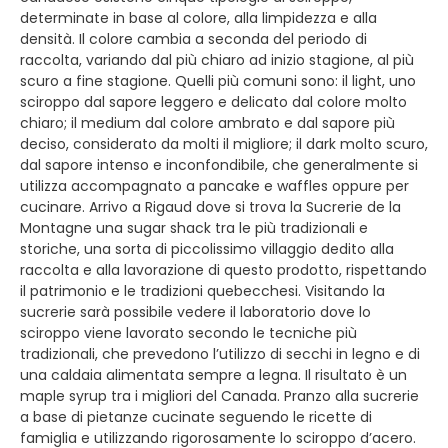
determinate in base al colore, alla limpidezza e alla
densità. Il colore cambia a seconda del periodo di
raccolta, variando dal più chiaro ad inizio stagione, al più
scuro a fine stagione. Quelli più comuni sono: il light, uno
sciroppo dal sapore leggero e delicato dal colore molto
chiaro; il medium dal colore ambrato e dal sapore più
deciso, considerato da molti il migliore; il dark molto scuro,
dal sapore intenso e inconfondibile, che generalmente si
utilizza accompagnato a pancake e waffles oppure per
cucinare. Arrivo a Rigaud dove si trova la Sucrerie de la
Montagne una sugar shack tra le più tradizionali e
storiche, una sorta di piccolissimo villaggio dedito alla
raccolta e alla lavorazione di questo prodotto, rispettando
il patrimonio e le tradizioni quebecchesi. Visitando la
sucrerie sarà possibile vedere il laboratorio dove lo
sciroppo viene lavorato secondo le tecniche più
tradizionali, che prevedono l’utilizzo di secchi in legno e di
una caldaia alimentata sempre a legna. Il risultato è un
maple syrup tra i migliori del Canada. Pranzo alla sucrerie
a base di pietanze cucinate seguendo le ricette di
famiglia e utilizzando rigorosamente lo sciroppo d’acero.