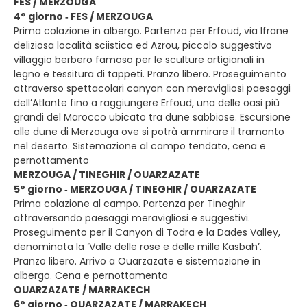
FES / MERZOUGA
4° giorno ‐ FES / MERZOUGA
Prima colazione in albergo. Partenza per Erfoud, via Ifrane
deliziosa località sciistica ed Azrou, piccolo suggestivo
villaggio berbero famoso per le sculture artigianali in
legno e tessitura di tappeti. Pranzo libero. Proseguimento
attraverso spettacolari canyon con meravigliosi paesaggi
dell’Atlante fino a raggiungere Erfoud, una delle oasi più
grandi del Marocco ubicato tra dune sabbiose. Escursione
alle dune di Merzouga ove si potrà ammirare il tramonto
nel deserto. Sistemazione al campo tendato, cena e
pernottamento
MERZOUGA / TINEGHIR / OUARZAZATE
5° giorno ‐ MERZOUGA / TINEGHIR / OUARZAZATE
Prima colazione al campo. Partenza per Tineghir
attraversando paesaggi meravigliosi e suggestivi.
Proseguimento per il Canyon di Todra e la Dades Valley,
denominata la ‘Valle delle rose e delle mille Kasbah’.
Pranzo libero. Arrivo a Ouarzazate e sistemazione in
albergo. Cena e pernottamento
OUARZAZATE / MARRAKECH
6° giorno ‐ OUARZAZATE / MARRAKECH