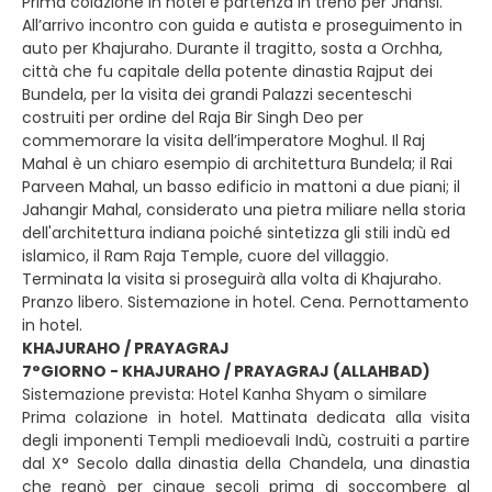
Prima colazione in hotel e partenza in treno per Jhansi.
All’arrivo incontro con guida e autista e proseguimento in
auto per Khajuraho. Durante il tragitto, sosta a Orchha,
città che fu capitale della potente dinastia Rajput dei
Bundela, per la visita dei grandi Palazzi secenteschi
costruiti per ordine del Raja Bir Singh Deo per
commemorare la visita dell’imperatore Moghul. Il Raj
Mahal è un chiaro esempio di architettura Bundela; il Rai
Parveen Mahal, un basso edificio in mattoni a due piani; il
Jahangir Mahal, considerato una pietra miliare nella storia
dell'architettura indiana poiché sintetizza gli stili indù ed
islamico, il Ram Raja Temple, cuore del villaggio.
Terminata la visita si proseguirà alla volta di Khajuraho.
Pranzo libero. Sistemazione in hotel. Cena. Pernottamento
in hotel.
KHAJURAHO / PRAYAGRAJ
7°GIORNO - KHAJURAHO / PRAYAGRAJ (ALLAHBAD)
Sistemazione prevista: Hotel Kanha Shyam o similare
Prima colazione in hotel. Mattinata dedicata alla visita
degli imponenti Templi medioevali Indù, costruiti a partire
dal X° Secolo dalla dinastia della Chandela, una dinastia
che regnò per cinque secoli prima di soccombere al