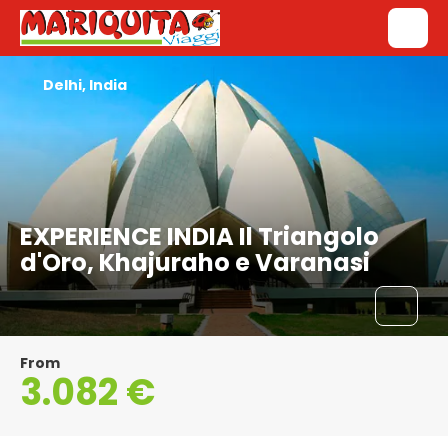
Delhi, India
EXPERIENCE INDIA Il Triangolo
d'Oro, Khajuraho e Varanasi
From
3.082 €