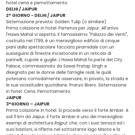
hotel cena e pernottamento.
DELHI / JAIPUR
2° GIORNO - DELHI / JAIPUR
Sistemazione prevista: Golden Tulip (o similare)
Prima colazione in hotel. Partenza per Jaipur. All'arrivo
l'Hawa Mahal vi aspetta. Il famosissimo "Palazzo dei Venti",
costruito nel 1799, è un meraviglioso edificio di cinque
piani dalla spettacolare facciata piramidale con un
susseguirsi di finestre incastonate in un reticolo di
pannelli, cupole e guglie. L'Hawa Mahal fa parte del City
Palace, commissionato da Sawai Pratap Singh e
disegnato per le donne delle famiglie reali, le quali
potevano comodamente osservare, in privato, la strada e
le sue vicissitudini quotidiane. Pranzo libero. Sistemazione
in hotel. Cena. Pernottamento.
JAIPUR
3°GIORNO – JAIPUR
Prima colazione in hotel. Si procede verso il forte Amber. A
soli 11 km da Jaipur, il forte Amber è uno dei meravigliosi
esempi di architettura Rajput che, con i suoi terrazzi ed i
suoi bastioni, si riflette nel sottostante lago Maota e la