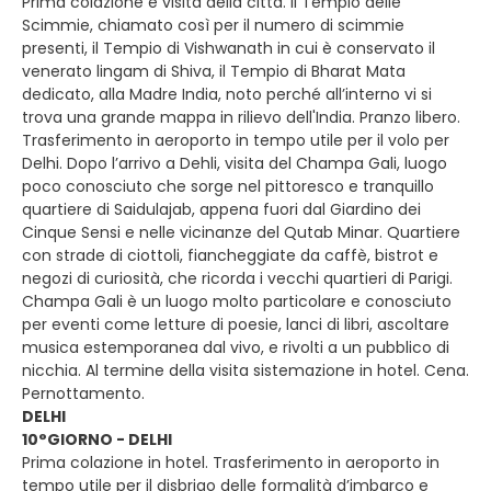
Prima colazione e visita della città. Il Tempio delle
Scimmie, chiamato così per il numero di scimmie
presenti, il Tempio di Vishwanath in cui è conservato il
venerato lingam di Shiva, il Tempio di Bharat Mata
dedicato, alla Madre India, noto perché all’interno vi si
trova una grande mappa in rilievo dell'India. Pranzo libero.
Trasferimento in aeroporto in tempo utile per il volo per
Delhi. Dopo l’arrivo a Dehli, visita del Champa Gali, luogo
poco conosciuto che sorge nel pittoresco e tranquillo
quartiere di Saidulajab, appena fuori dal Giardino dei
Cinque Sensi e nelle vicinanze del Qutab Minar. Quartiere
con strade di ciottoli, fiancheggiate da caffè, bistrot e
negozi di curiosità, che ricorda i vecchi quartieri di Parigi.
Champa Gali è un luogo molto particolare e conosciuto
per eventi come letture di poesie, lanci di libri, ascoltare
musica estemporanea dal vivo, e rivolti a un pubblico di
nicchia. Al termine della visita sistemazione in hotel. Cena.
Pernottamento.
DELHI
10°GIORNO - DELHI
Prima colazione in hotel. Trasferimento in aeroporto in
tempo utile per il disbrigo delle formalità d’imbarco e