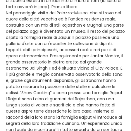
cittadella estesa in un labirinto di mura e torri (la salta al
forte avverrà in jeep). Pranzo libero.
Nel pomeriggio visita del Palazzo-Museo, che si trova nel
cuore della città vecchia ed è l'antica residenza reale,
costruita con un mix di stili Rajasthan e Mughal. Una parte
del palazzo oggi è diventata un museo, il resto del palazzo
ospita la famiglia reale di Jaipur. Il palazzo possiede una
galleria d'arte con un'eccellente collezione di dipinti,
tappeti, abiti principeschi, accessori reali e rari pezzi di
opere astronomiche. Proseguimento per Jantar Mantar, il
grande osservatorio in pietra eretto dal grande
astronomo Jai Singh II ed è situato vicino al City Palace. È
il più grande e meglio conservato osservatorio della zona
e, grazie agli strumenti disponibili, gli astronomi hanno
potuto misurare la posizione delle stelle e calcolare le
eclissi. “Show Cooking” e cena presso una famiglia Rajput.
I Rajput sono i clan di guerrieri del Rajasthan, con una
lunga storia di valore e sacrificio e che hanno fatto di
queste aspre terre desertiche la loro casa. Insieme ai
racconti della loro storia la famiglia Rajput vi introduce ai
segreti della loro tradizione culinaria. Un’esperienza unica
non facile da incontrare! In tutto seguito da un sontuoso