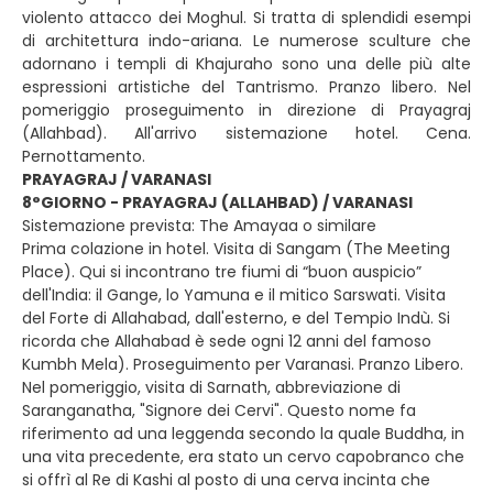
violento attacco dei Moghul. Si tratta di splendidi esempi
di architettura indo-ariana. Le numerose sculture che
adornano i templi di Khajuraho sono una delle più alte
espressioni artistiche del Tantrismo. Pranzo libero. Nel
pomeriggio proseguimento in direzione di Prayagraj
(Allahbad). All'arrivo sistemazione hotel. Cena.
Pernottamento.
PRAYAGRAJ / VARANASI
8°GIORNO - PRAYAGRAJ (ALLAHBAD) / VARANASI
Sistemazione prevista: The Amayaa o similare
Prima colazione in hotel. Visita di Sangam (The Meeting
Place). Qui si incontrano tre fiumi di “buon auspicio”
dell'India: il Gange, lo Yamuna e il mitico Sarswati. Visita
del Forte di Allahabad, dall'esterno, e del Tempio Indù. Si
ricorda che Allahabad è sede ogni 12 anni del famoso
Kumbh Mela). Proseguimento per Varanasi. Pranzo Libero.
Nel pomeriggio, visita di Sarnath, abbreviazione di
Saranganatha, "Signore dei Cervi". Questo nome fa
riferimento ad una leggenda secondo la quale Buddha, in
una vita precedente, era stato un cervo capobranco che
si offrì al Re di Kashi al posto di una cerva incinta che