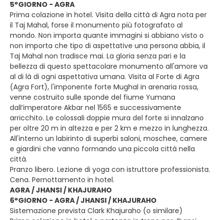
5°GIORNO - AGRA
Prima colazione in hotel. Visita della città di Agra nota per
il Taj Mahal, forse il monumento più fotografato al
mondo. Non importa quante immagini si abbiano visto o
non importa che tipo di aspettative una persona abbia, il
Taj Mahal non tradisce mai. La gloria senza pari e la
bellezza di questo spettacolare monumento all'amore va
al di là di ogni aspettativa umana. Visita al Forte di Agra
(Agra Fort), l'imponente forte Mughal in arenaria rossa,
venne costruito sulle sponde del fiume Yumana
dall’imperatore Akbar nel 1565 e successivamente
arricchito. Le colossali doppie mura del forte si innalzano
per oltre 20 m in altezza e per 2 km e mezzo in lunghezza.
All'interno un labirinto di superbi saloni, moschee, camere
e giardini che vanno formando una piccola città nella
città.
Pranzo libero. Lezione di yoga con istruttore professionista.
Cena. Pernottamento in hotel.
AGRA / JHANSI / KHAJURAHO
6°GIORNO - AGRA / JHANSI / KHAJURAHO
Sistemazione prevista Clark Khajuraho (o similare)