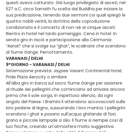
questi aveva catturato. Già luogo privilegiato di asceti, nel
527 a.C. circa Sarnath fu scelta dal Buddha per iniziare la
sua predicazione, tenendo due sermoni coi quali spiegò le
quattro nobili verità, la dottrina della coproduzione
condizionata e il concetto di non-sé ai cinque asceti.
Rientro in hotel nel tardo pomeriggio. Cena in hotel. In
serata giro in risciò e partecipazione alla Cerimonia
“Aarati” che si svolge sui “ghat”, le scalinate che scendono
al fiume Gange. Pernottamento.
VARANASI / DELHI
9°GIORNO - VARANASI / DELHI
Sistemazione prevista: Jaypee Vasant Continental Hotel,
Pride Plaza Aerocity o similare
All'alba giro in barca sul sacro fiume Gange per assistere
al rituale dei pellegrini che cominciano ad arrivare ancora
prima che il sole sorga, in rispettoso silenzio, da ogni
angolo del Paese. I Bramini li attendono accovacciati sulle
loro pedane di legno, sussurrando i loro mantra. I pellegrini
scendono i ghat e posano sull'acqua ghirlande di fiori,
grano e piccole lampade a olio. Il fiume si riempie così di
luci fioche, creando un'atmosfera molto suggestiva.