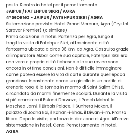
pasto. Rientro in hotel per il pernottamento.
JAIPUR / FATEHPUR SIKRI / AGRA
4°GIORNO - JAIPUR / FATEHPUR SIKRI / AGRA
Sistemazione prevista: Hotel Grand Mercure, Agra (Crystal
Sarovar Premier) (o similare)
Prima colazione in hotel. Partenza per Agra, lungo il
tragitto visita di Fatehpur Sikri, affascinante città
fantasma ubicata a circa 36 Km. da Agra. Costruita grazie
all'imperatore Akbar come sua capitale, Fatehpur Sikri era
una vera e propria città fiabesca e le sue rovine sono
ancora in ottime condizioni. Non è difficile immaginare
come poteva essere la vita di corte durante quell’epoca
grandiosa. Incastonato come un gioiello in un cortile di
arenaria rosa, è la tomba in marmo di Saint Salim Chisti,
circondata da marmi finemente scolpiti. Durante la visita
si piò ammirare il Buland Darwaza, il Panch Mahal, la
Moschea Jami, il Birbals Palace, il Sunhera Makan, il
palazzo di Jodha Bai, il Kahan-i-khas, il Diwan-i-m. Pranzo
libero. Dopo la visita, partenza in direzione di Agra. All’arrivo
sistemazione in hotel. Cena. Pernottamento in hotel.
AGRA