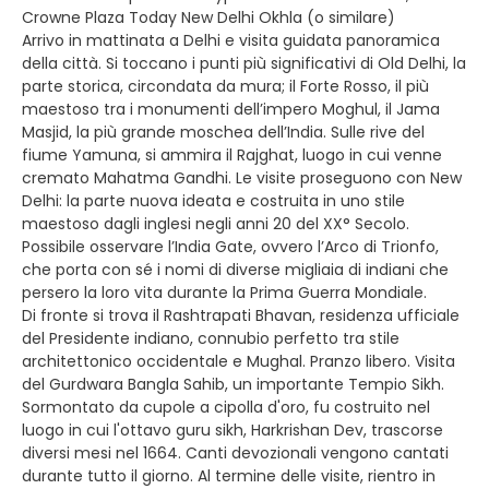
Crowne Plaza Today New Delhi Okhla (o similare)
Arrivo in mattinata a Delhi e visita guidata panoramica
della città. Si toccano i punti più significativi di Old Delhi, la
parte storica, circondata da mura; il Forte Rosso, il più
maestoso tra i monumenti dell’impero Moghul, il Jama
Masjid, la più grande moschea dell’India. Sulle rive del
fiume Yamuna, si ammira il Rajghat, luogo in cui venne
cremato Mahatma Gandhi. Le visite proseguono con New
Delhi: la parte nuova ideata e costruita in uno stile
maestoso dagli inglesi negli anni 20 del XX° Secolo.
Possibile osservare l’India Gate, ovvero l’Arco di Trionfo,
che porta con sé i nomi di diverse migliaia di indiani che
persero la loro vita durante la Prima Guerra Mondiale.
Di fronte si trova il Rashtrapati Bhavan, residenza ufficiale
del Presidente indiano, connubio perfetto tra stile
architettonico occidentale e Mughal. Pranzo libero. Visita
del Gurdwara Bangla Sahib, un importante Tempio Sikh.
Sormontato da cupole a cipolla d'oro, fu costruito nel
luogo in cui l'ottavo guru sikh, Harkrishan Dev, trascorse
diversi mesi nel 1664. Canti devozionali vengono cantati
durante tutto il giorno. Al termine delle visite, rientro in