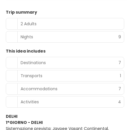
Trip summary
2 Adults
Nights
9
This idea includes
Destinations
7
Transports
1
Accommodations
7
Activities
4
DELHI
1°GIORNO - DELHI
Sistemazione prevista: Jaypee Vasant Continental,